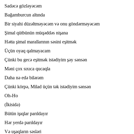
Sadəcə gözləyəcəm
Bağamburcun altında
Bir siyahi düzəltməyəcəm və onu göndərməyəcəm
Şimal qütbünün müqəddəs nişana
Hətta şimal marallarının səsini eşitmək
Üçün oyaq qalmayacam
Çünki bu gecə eşitmək istədiyim şəy sənsən
Məni çox sıxıca qucaqla
Daha nə edə bilərəm
Çünki körpə, Milad üçün tək istədiyim sənsən
Oh-Ho
(İkisidə)
Bütün işıqlar parıldayır
Hər yerdə parıldayır
Və uşaqların səsləri