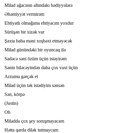
Milad ağacının altındakı hədiyyələrə
Əhəmiyyət vermirəm
Ehtiyatlı olmağıma ehtiyacım yoxdur
Sürüşən bir xizək var
Şaxta baba məni xoşbəxt etməyəcək
Milad günündəki bir oyuncaq ilə
Sadəcə səni özüm üçün istəyirəm
Sənin biləcəyindən daha çox vaxt üçün
Arzumu gərçək et
Milad üçün tək istədiyim sənsən
Sən, körpə
(Justin)
Oh
Miladda çox şey soruşmayacam
Hətta qarda dilək tutmaycam