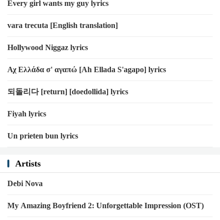
Every girl wants my guy lyrics
vara trecuta [English translation]
Hollywood Niggaz lyrics
Αχ Ελλάδα σ' αγαπώ [Ah Ellada S'agapo] lyrics
되돌리다 [return] [doedollida] lyrics
Fiyah lyrics
Un prieten bun lyrics
Artists
Debi Nova
My Amazing Boyfriend 2: Unforgettable Impression (OST)