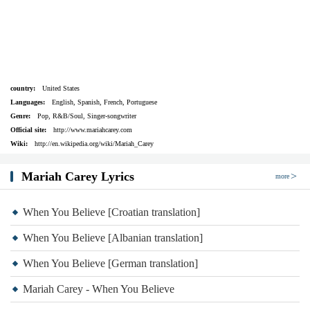
country:
United States
Languages:
English, Spanish, French, Portuguese
Genre:
Pop, R&B/Soul, Singer-songwriter
Official site:
http://www.mariahcarey.com
Wiki:
http://en.wikipedia.org/wiki/Mariah_Carey
Mariah Carey Lyrics
more
When You Believe [Croatian translation]
When You Believe [Albanian translation]
When You Believe [German translation]
Mariah Carey - When You Believe