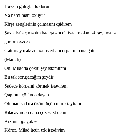
Havanı gülüşlə doldurur
Və hamı manı oxuyur
Kirşə zənglərinin çalmasını eşidirəm
Şaxta babaç mənim həqiqətəm ehtiyacım olan tək şeyi mənə
gərtirməyəcək
Gətirməyəcəksən, xahiş ediəm örpəmi mənə gətir
(Mariah)
Oh, Miladda çoxlu şey istəmirəm
Bu tək soruşacağım şeydir
Sadəcə körpəmi görmək istəyirəm
Qapımın çölündə dayan
Oh mən sadəcə özüm üçün onu istəyirəm
Biləcəyindən daha çox vaxt üçün
Arzumu gərçək et
Körpə, Milad üçün tək istədiyim