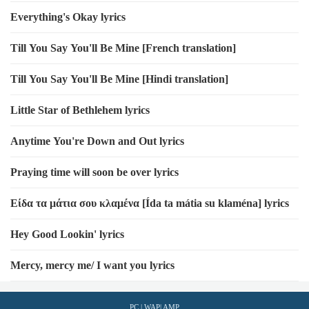
Everything's Okay lyrics
Till You Say You'll Be Mine [French translation]
Till You Say You'll Be Mine [Hindi translation]
Little Star of Bethlehem lyrics
Anytime You're Down and Out lyrics
Praying time will soon be over lyrics
Είδα τα μάτια σου κλαμένα [Ída ta mátia su klaména] lyrics
Hey Good Lookin' lyrics
Mercy, mercy me/ I want you lyrics
PC
|
WAP
|
AMP