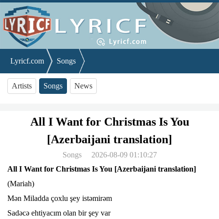
Lyricf.com
Songs
All I Want for Christmas Is You [Azerbaijani translation]
Artists
Songs
News
All I Want for Christmas Is You
[Azerbaijani translation]
Songs
2026-08-09 01:10:27
All I Want for Christmas Is You [Azerbaijani translation]
(Mariah)
Mən Miladda çoxlu şey istəmirəm
Sadəcə ehtiyacım olan bir şey var