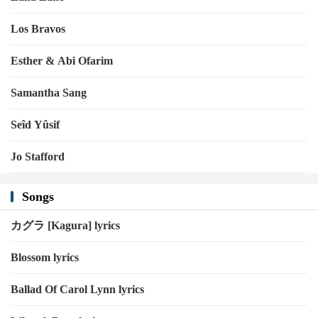
Los Bravos
Esther & Abi Ofarim
Samantha Sang
Seîd Yûsif
Jo Stafford
Songs
カグラ [Kagura] lyrics
Blossom lyrics
Ballad Of Carol Lynn lyrics