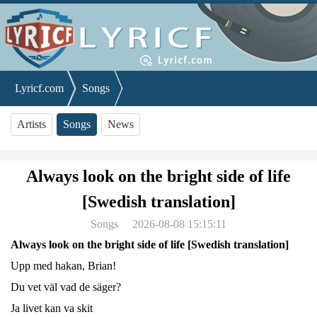
Lyricf.com
Songs
Always look on the bright side of life [Swedish translation]
Artists
Songs
News
Always look on the bright side of life
[Swedish translation]
Songs
2026-08-08 15:15:11
Always look on the bright side of life [Swedish translation]
Upp med hakan, Brian!
Du vet väl vad de säger?
Ja livet kan va skit