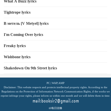
What A Buzz lyrics
Tightrope lyrics
В метель [V Metyel] lyrics
I'm Coming Over lyrics
Freaky lyrics
Wishbone lyrics
Shakedown On 9th Street lyrics
PC
|
WAP
|
AMP
Disclaimer: This website respects and protects intellectual property rights. According to the
Regulations on the Protection of Information Network Communication Rights, if the works we
reprint infringe your rights, please inform us within one month and we will delete them in time.
tft每日頭條