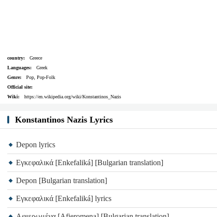
country:
Greece
Languages:
Greek
Genre:
Pop, Pop-Folk
Official site:
Wiki:
https://en.wikipedia.org/wiki/Konstantinos_Nazis
Konstantinos Nazis Lyrics
Depon lyrics
Εγκεφαλικά [Enkefaliká] [Bulgarian translation]
Depon [Bulgarian translation]
Εγκεφαλικά [Enkefaliká] lyrics
Aφιερωμένα [Afieromena] [Bulgarian translation]