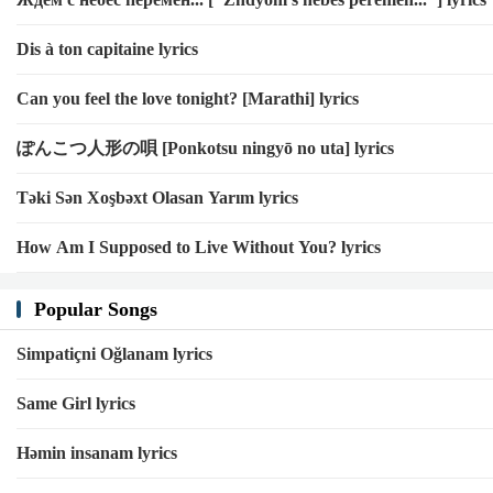
Dis à ton capitaine lyrics
Can you feel the love tonight? [Marathi] lyrics
ぽんこつ人形の唄 [Ponkotsu ningyō no uta] lyrics
Təki Sən Xoşbəxt Olasan Yarım lyrics
How Am I Supposed to Live Without You? lyrics
Popular Songs
Simpatiçni Oğlanam lyrics
Same Girl lyrics
Həmin insanam lyrics