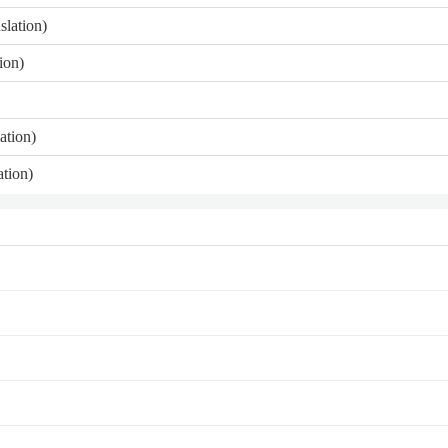
slation)
ion)
ation)
ation)