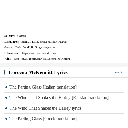
country:
Canada
Languages:
English, Latin, French (Middle French)
Genre:
Folk, Pop-Folk, Singer-songwriter
Official site:
https://loreenamckennitt.com/
Wiki:
http://en.wikipedia.org/wiki/Loreena_McKennitt
Loreena McKennitt Lyrics
more
The Parting Glass [Italian translation]
The Wind That Shakes the Barley [Russian translation]
The Wind That Shakes the Barley lyrics
The Parting Glass [Greek translation]