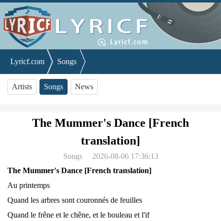
Lyricf.com
Songs
The Mummer's Dance [French translation]
Artists
Songs
News
The Mummer's Dance [French
translation]
Songs
2026-08-06 17:36:13
The Mummer's Dance [French translation]
Au printemps
Quand les arbres sont couronnés de feuilles
Quand le frêne et le chêne, et le bouleau et l'if