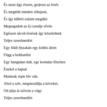
És most úgy érzem, gerjeszt az érzés
És megtölti minden sóhajom,
És így hűbéri esküm megillet
Megragadott az éj csendje révén
Egészen távoli érzések így közelednek
Teljes szerelmedért
Egy földi éjszakán egy ködös álom
Függ a holdsarlón
Egy hangtalan dalt, egy kortalan fényben
Énekel a hajnal
Madarak repte hív oda
Ahol a szív, megmozdítja a köveket,
Ott járja át szívem a vágy
Teljes szerelmedért