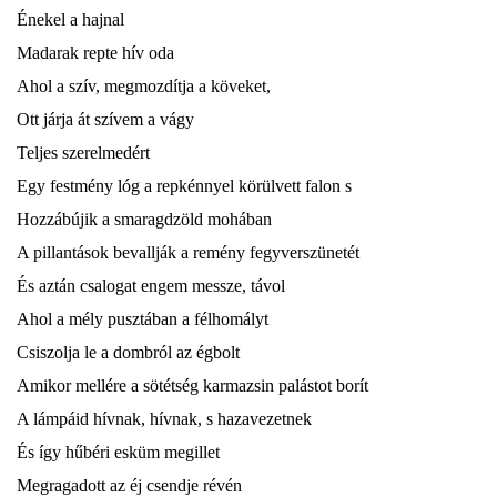
Énekel a hajnal
Madarak repte hív oda
Ahol a szív, megmozdítja a köveket,
Ott járja át szívem a vágy
Teljes szerelmedért
Egy festmény lóg a repkénnyel körülvett falon s
Hozzábújik a smaragdzöld mohában
A pillantások bevallják a remény fegyverszünetét
És aztán csalogat engem messze, távol
Ahol a mély pusztában a félhomályt
Csiszolja le a dombról az égbolt
Amikor mellére a sötétség karmazsin palástot borít
A lámpáid hívnak, hívnak, s hazavezetnek
És így hűbéri esküm megillet
Megragadott az éj csendje révén