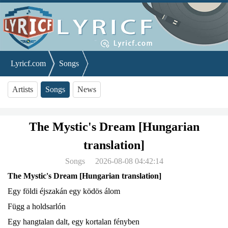
Lyricf.com
Songs
The Mystic's Dream [Hungarian translation]
Artists
Songs
News
The Mystic's Dream [Hungarian
translation]
Songs
2026-08-08 04:42:14
The Mystic's Dream [Hungarian translation]
Egy földi éjszakán egy ködös álom
Függ a holdsarlón
Egy hangtalan dalt, egy kortalan fényben