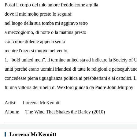
Posai il corpo del mio amore freddo come argilla
dove il mio molto presto lo seguirà:
nel luogo della sua tomba mi aggiravo tetro
a mezzogiorno, di notte o la mattina presto
con cuore dolente appena sento
mentre l'orzo si muove nel vento
1. “bold united men”. il termine united sta ad indicare la Society of
uniti perchè erano uomini irlandesi di tutte le religioni e perseguivan
concedesse piena uguaglianza politica ai presbiteriani e ai cattolici
fu una vittoria dei ribelli di Wexford guidati da Padre John Murphy
Artist:
Loreena McKennitt
Album:
The Wind That Shakes the Barley (2010)
Loreena McKennitt