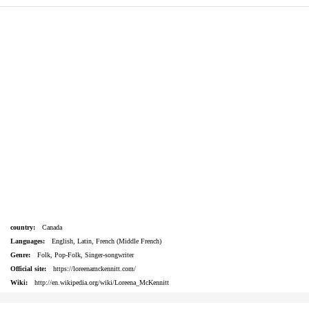
country:
Canada
Languages:
English, Latin, French (Middle French)
Genre:
Folk, Pop-Folk, Singer-songwriter
Official site:
https://loreenamckennitt.com/
Wiki:
http://en.wikipedia.org/wiki/Loreena_McKennitt