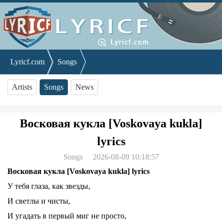
Lyricf.com
Songs
Восковая кукла [Voskovaya kukla] lyrics
Artists
Songs
News
Восковая кукла [Voskovaya kukla]
lyrics
Songs
2026-08-09 10:18:57
Восковая кукла [Voskovaya kukla] lyrics
У тебя глаза, как звезды,
И светлы и чисты,
И угадать в первый миг не просто,