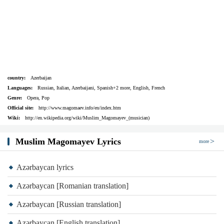
country:
Azerbaijan
Languages:
Russian, Italian, Azerbaijani, Spanish+2 more, English, French
Genre:
Opera, Pop
Official site:
http://www.magomaev.info/en/index.htm
Wiki:
http://en.wikipedia.org/wiki/Muslim_Magomayev_(musician)
Muslim Magomayev Lyrics
more
Azərbaycan lyrics
Azərbaycan [Romanian translation]
Azərbaycan [Russian translation]
Azərbaycan [English translation]