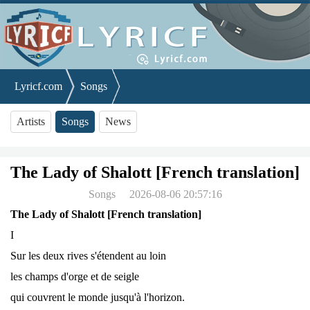
Lyricf.com
Songs
The Lady of Shalott [French translation]
Artists
Songs
News
The Lady of Shalott [French translation]
Songs
2026-08-06 20:57:16
The Lady of Shalott [French translation]
I
Sur les deux rives s'étendent au loin
les champs d'orge et de seigle
qui couvrent le monde jusqu'à l'horizon.