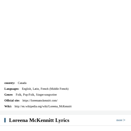
country:
Canada
Languages:
English, Latin, French (Middle French)
Genre:
Folk, Pop-Folk, Singer-songwriter
Official site:
https://loreenamckennitt.com/
Wiki:
http://en.wikipedia.org/wiki/Loreena_McKennitt
Loreena McKennitt Lyrics
more